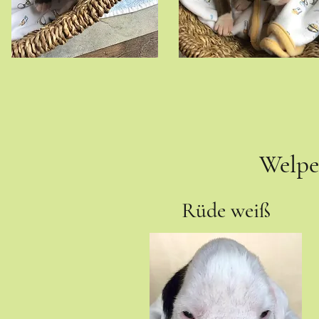
Welpen
Rüde weiß